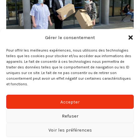
Gérer le consentement
Pour offrir les meilleures expériences, nous utilisons des technologies
,
telles que les cookies pour stocker et/ou accéder aux informations des
Groupe APR-ÜBI
Services
appareils. Le fait de consentir à ces technologies nous permettra de
traiter des données telles que le comportement de navigation ou les ID
LES EQUIPES APR MOBILISEES POUR
uniques sur ce site. Le fait de ne pas consentir ou de retirer son
FAIRE FACE AU COVID-19
consentement peut avoir un effet négatif sur certaines caractéristiques
et fonctions.
Florence MILLET
/
10 mars 2020
Cookies et confidentialité
Avec la crise sanitaire, tandis qu’une partie de notre
Nous utilisons des cookies sur notre site web pour vous
Accepter
activité est mise à l’arrêt, l’autre partie est au cœur de
offrir l'expérience la plus pertinente. En cliquant sur « Tout
accepter », vous consentez à l'utilisation de
tous
les
la lutte contre le Covid-19, avec les prestations de
Refuser
cookies. Cependant, vous pouvez modifier votre
nettoyage et de désinfection chez nos clients.
consentement en cliquant sur « Paramètres des cookies ».
Voir les préférences
Paramétrer les cookies
Tout accepter
Tout rejeter