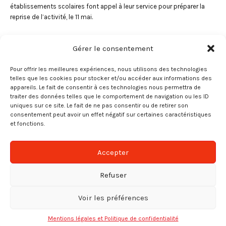
établissements scolaires font appel à leur service pour préparer la
reprise de l’activité, le 11 mai.
Qui dit déconfinement, dit aussi retour des équipes, des visiteurs, des
Gérer le consentement
clients. Face à cette crise et aux nombreux points d’interrogation
auxquels les dirigeants et les services RH font face, nous nous
Pour offrir les meilleures expériences, nous utilisons des technologies
inscrivons comme un vrai partenaire.
Désinfection
, nettoyage,
telles que les cookies pour stocker et/ou accéder aux informations des
fourniture d’équipements et de consommables hygiène et propreté :
appareils. Le fait de consentir à ces technologies nous permettra de
nous pouvons vous apporter notre expertise et faciliter la reprise
traiter des données telles que le comportement de navigation ou les ID
progressive de l’activité dans le respect des gestes barrière.
uniques sur ce site. Le fait de ne pas consentir ou de retirer son
consentement peut avoir un effet négatif sur certaines caractéristiques
Contacts :
et fonctions.
Cookies et confidentialité
(zone d’intervention 64 – 40 – 33 – 32 – 65)
Tél.
05 59 14 14 64
Nous utilisons des cookies sur notre site web pour vous
Accepter
offrir l'expérience la plus pertinente. En cliquant sur « Tout
Mail.
info@groupeapr.com
accepter », vous consentez à l'utilisation de
tous
les
Refuser
cookies. Cependant, vous pouvez modifier votre
consentement en cliquant sur « Paramètres des cookies ».
Voir les préférences
Paramétrer les cookies
Tout accepter
Tout rejeter
SUIVANT
Mentions légales et Politique de confidentialité