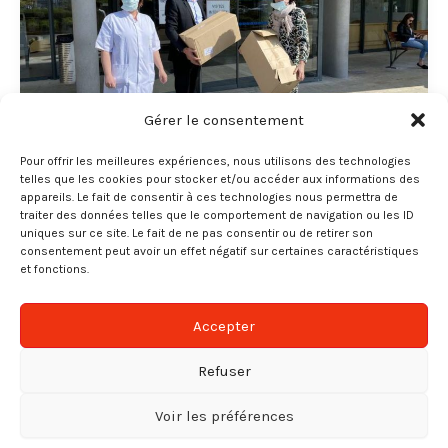
Gérer le consentement
Pour offrir les meilleures expériences, nous utilisons des technologies
,
telles que les cookies pour stocker et/ou accéder aux informations des
Groupe APR-ÜBI
Services
appareils. Le fait de consentir à ces technologies nous permettra de
traiter des données telles que le comportement de navigation ou les ID
LES EQUIPES APR MOBILISEES POUR
uniques sur ce site. Le fait de ne pas consentir ou de retirer son
FAIRE FACE AU COVID-19
consentement peut avoir un effet négatif sur certaines caractéristiques
et fonctions.
Florence MILLET
/
10 mars 2020
Cookies et confidentialité
Avec la crise sanitaire, tandis qu’une partie de notre
Nous utilisons des cookies sur notre site web pour vous
Accepter
activité est mise à l’arrêt, l’autre partie est au cœur de
offrir l'expérience la plus pertinente. En cliquant sur « Tout
accepter », vous consentez à l'utilisation de
tous
les
la lutte contre le Covid-19, avec les prestations de
Refuser
cookies. Cependant, vous pouvez modifier votre
nettoyage et de désinfection chez nos clients.
consentement en cliquant sur « Paramètres des cookies ».
Voir les préférences
Paramétrer les cookies
Tout accepter
Tout rejeter