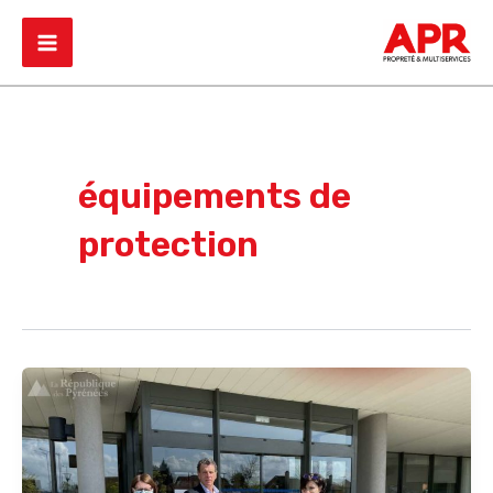
Aller
Main
au
Menu
contenu
équipements de
protection