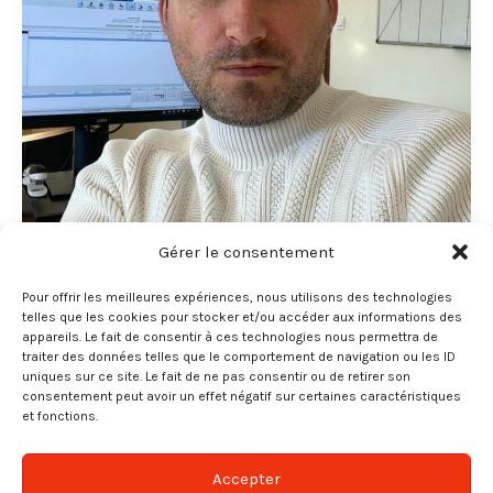
Gérer le consentement
Pour offrir les meilleures expériences, nous utilisons des technologies
,
telles que les cookies pour stocker et/ou accéder aux informations des
Marque Employeur
Nos équipes
appareils. Le fait de consentir à ces technologies nous permettra de
traiter des données telles que le comportement de navigation ou les ID
RENCONTREZ RAPHAEL KIRSTETTER
uniques sur ce site. Le fait de ne pas consentir ou de retirer son
!
consentement peut avoir un effet négatif sur certaines caractéristiques
et fonctions.
Florence MILLET
/
21 février 2025
Cookies et confidentialité
Rencontrez Raphaël Kirstetter
Nous utilisons des cookies sur notre site web pour vous
Accepter