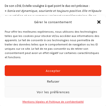
De son côté, Estelle souligne à quel point le duo est précieux :
«
Sonia est dynamique, souriante et toujours positive. Elle m’épaule
au quotidien et nous sommes vraiment complémentaires. On se
consulte en permanence, avec beaucoup de transparence et de
Gérer le consentement
confiance. Je n’ai aucun doute sur sa capacité à continuer d’évoluer.
Nous nous surnommons d’ailleurs “ Tic et Tac ” ! Travailler avec elle,
Pour offrir les meilleures expériences, nous utilisons des technologies
c’est un vrai plaisir au quotidien et nos afterworks sont la cerise
telles que les cookies pour stocker et/ou accéder aux informations des
appareils. Le fait de consentir à ces technologies nous permettra de
sur le gâteau.
»
traiter des données telles que le comportement de navigation ou les ID
uniques sur ce site. Le fait de ne pas consentir ou de retirer son
Au fil des années, elles ont partagé de nombreux défis et moments
consentement peut avoir un effet négatif sur certaines caractéristiques
forts. Leur duo est devenu un pilier dans l’organisation et incarne
et fonctions.
parfaitement l’esprit d’équipe cher au Groupe APR.
Cookies et confidentialité
Nous utilisons des cookies sur notre site web pour vous
Accepter
Merci à Estelle et Sonia pour ce partage plein de sincérité et de bonne
offrir l'expérience la plus pertinente. En cliquant sur « Tout
humeur.
accepter », vous consentez à l'utilisation de
tous
les
Refuser
cookies. Cependant, vous pouvez modifier votre
consentement en cliquant sur « Paramètres des cookies ».
Voir les préférences
Paramétrer les cookies
Tout accepter
Tout rejeter
PRÉCÉDENT
SUIVANT
Mentions légales et Politique de confidentialité